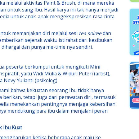
ka melalui aktivitas Paint & Brush, di mana mereka
an untuk sang Ibu. Hasil karya ini tak hanya menjadi
 media untuk anak-anak mengekspresikan rasa cinta
untuk memanjakan diri melalui sesi
tea soiree
dan
 memberikan sejenak waktu istirahat dari kesibukan
a dihargai dan punya me-time nya sendiri.
mua peserta berkumpul untuk mengikuti Mini
ratif, yaitu Widi Mulia & Widuri Puteri (artist),
a Novy Yulianti (psikolog)
ahami bahwa kekuatan seorang Ibu tidak hanya
a berikan, tetapi juga dari perawatan diri, termasuk
abella menekankan pentingnya menjaga kebersihan
tunya mendukung para ibu dalam menjalani peran
k Ibu Kuat
 mengharukan ketika beberapa anak maju ke